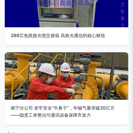
288芯免跳接光缆交接箱 高效光通信的核心枢纽
南宁分公司 牵牢安全“牛鼻子”，年输气量突破20亿方
——隐患工单整治与通讯设备保障齐发力